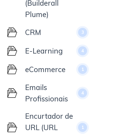
(Builderall
Plume)
CRM
3
E-Learning
4
eCommerce
1
Emails
4
Profissionais
Encurtador de
URL (URL
1