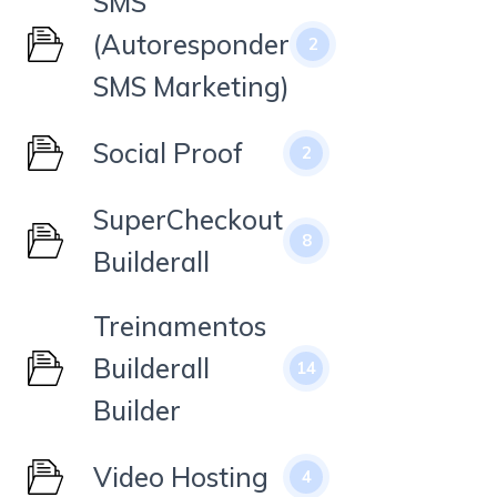
SMS
(Autoresponder
2
SMS Marketing)
Social Proof
2
SuperCheckout
8
Builderall
Treinamentos
Builderall
14
Builder
Video Hosting
4