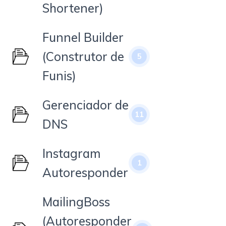
Shortener)
Funnel Builder
(Construtor de
5
Funis)
Gerenciador de
11
DNS
Instagram
1
Autoresponder
MailingBoss
(Autoresponder