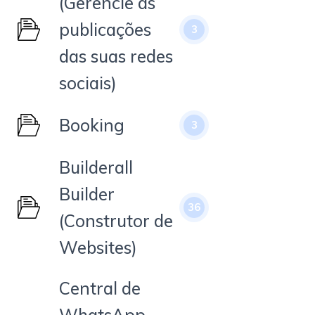
(Gerencie as
publicações
3
das suas redes
sociais)
Booking
3
Builderall
Builder
36
(Construtor de
Websites)
Central de
WhatsApp