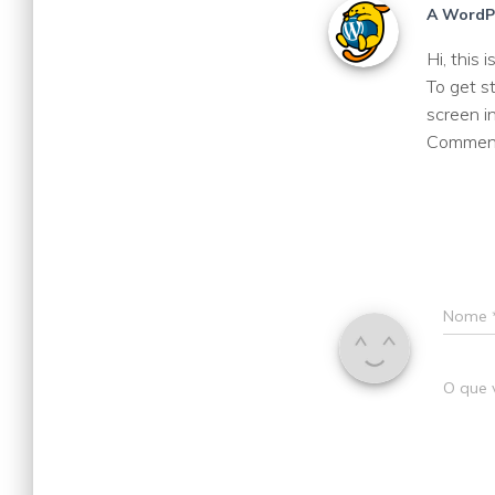
A WordP
Hi, this 
To get s
screen i
Comment
Nome
O que 