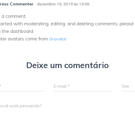
ress Commenter
· dezembro 19, 2019 às 13:06
is a comment.
tarted with moderating, editing, and deleting comments, please
n the dashboard.
er avatars come from
.
Gravatar
Deixe um comentário
*
E-mail
*
Site
você está pensando?