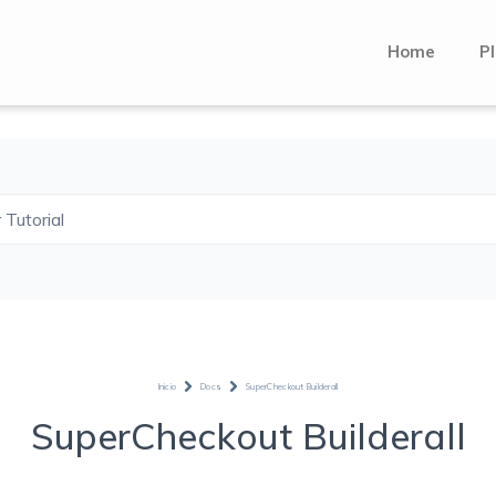
Home
Pl
 Tutorial
Inicio
Docs
SuperCheckout Builderall
SuperCheckout Builderall