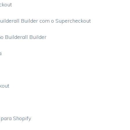
ckout
Builderall Builder com o Supercheckout
 Builderall Builder
a
kout
 para Shopify