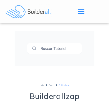
Buscar Tutorial
Inicio
Docs
Builderallzap
Builderallzap